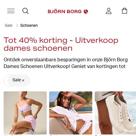
Sale
Schoenen
Tot 40% korting - Uitverkoop
dames schoenen
Ontdek onverslaanbare besparingen in onze Björn Borg
Dames Schoenen Uitverkoop! Geniet van kortingen tot
40% op een prachtige collectie schoeisel. Verhoog je
stijl met onze hoogwaardige schoenen, die zowel
Sale
comfort als mode laten zien. Mis deze exclusieve kans
niet om het seizoen in te stappen met een nieuw paar
tegen ongelooflijke prijzen. Shop nu en verwen jezelf in
de Björn Borg Dames Schoenen Uitverkoop voor de
perfecte combinatie van stijl en besparingen!