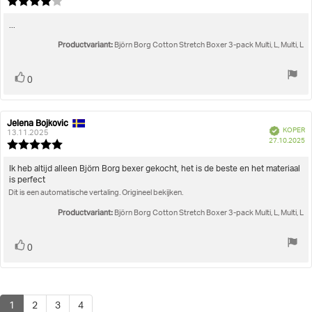
Beoordeling:
beoordeling:
4.0
uit
Beoordelingstekst:
...
5
Productvariant:
sterren
Björn Borg Cotton Stretch Boxer 3-pack Multi, L, Multi, L
Stem
stem(men)
0
omhoog
Jelena Bojkovic
Auteur
Beoordelingsdatum:
Geverifieerd
KOPER
van
13.11.2025
A
27.10.2025
deze
Beoordeling:
beoordeling:
5.0
uit
Beoordelingstekst:
Ik heb altijd alleen Björn Borg bexer gekocht, het is de beste en het materiaal
5
is perfect
sterren
Dit is een automatische vertaling. Origineel bekijken.
Productvariant:
Björn Borg Cotton Stretch Boxer 3-pack Multi, L, Multi, L
Stem
stem(men)
0
omhoog
1
2
3
4