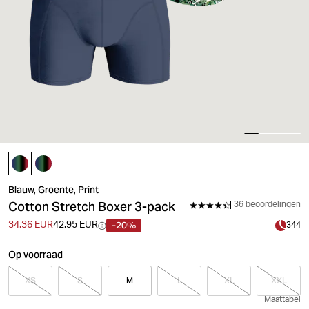
Blauw, Groente, Print
Cotton Stretch Boxer 3-pack
36 beoordelingen
-20%
34.36 EUR
42.95 EUR
344
Op voorraad
XS
S
M
L
XL
XXL
Maattabel