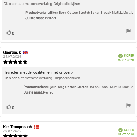
Dit is een automatische vertaling. Origineel bekijken.
Productvariant:
Björn Borg Cotton Stretch Boxer 3-pack Multi, L, Multi, L
Juiste maat
: Perfect
Stem
stem(men)
0
omhoog
Georges K
Auteur
Beoordelingsdatum:
Geverifieerd
KOPER
van
25.07.2026
A
07.07.2026
deze
Beoordeling:
beoordeling:
5.0
uit
Beoordelingstekst:
Tevreden met de kwaliteit en het ontwerp.
5
Dit is een automatische vertaling. Origineel bekijken.
sterren
Productvariant:
Björn Borg Cotton Stretch Boxer 3-pack Multi, M, Multi, M
Juiste maat
: Perfect
Stem
stem(men)
0
omhoog
Kim Trampedach
Auteur
Beoordelingsdatum:
Geverifieerd
KOPER
van
20.07.2026
A
03.07.2026
deze
Beoordeling: