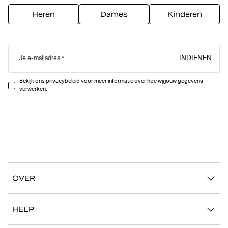
Heren
Dames
Kinderen
INDIENEN
Je e-mailadres
Bekijk ons privacybeleid voor meer informatie over hoe wij jouw gegevens
verwerken.
OVER
Ons verhaal
HELP
Duurzaamheid