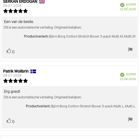
SERKAN ERDOGAN
Auteur
Beoordelingsdatum:
Geverifieerd
KOPER
van
09.07.2026
A
22.06.2026
deze
Beoordeling:
beoordeling:
5.0
uit
Beoordelingstekst:
Een van de beste.
5
Dit is een automatische vertaling. Origineel bekijken.
sterren
Productvariant:
Björn Borg Cotton Stretch Boxer 3-pack Multi, M, Multi, M
Stem
stem(men)
0
omhoog
Patrik Wollbrin
Auteur
Beoordelingsdatum:
Geverifieerd
KOPER
van
09.07.2026
A
22.06.2026
deze
Beoordeling:
beoordeling:
5.0
uit
Beoordelingstekst:
Erg goed!
5
Dit is een automatische vertaling. Origineel bekijken.
sterren
Productvariant:
Björn Borg Cotton Stretch Boxer 3-pack Multi, L, Multi, L
Stem
stem(men)
0
omhoog