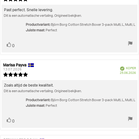
beoordeling:
5.0
uit
Beoordelingstekst:
Past perfect. Snelle levering.
5
Dit is een automatische vertaling. Origineel bekijken.
sterren
Productvariant:
Björn Borg Cotton Stretch Boxer 3-pack Multi, L, Multi, L
Juiste maat
: Perfect
Stem
stem(men)
0
omhoog
Marisa Payva
Auteur
Beoordelingsdatum:
Geverifieerd
KOPER
van
13.07.2026
A
25.06.2026
deze
Beoordeling:
beoordeling:
5.0
uit
Beoordelingstekst:
Zoals altijd de beste kwaliteit.
5
Dit is een automatische vertaling. Origineel bekijken.
sterren
Productvariant:
Björn Borg Cotton Stretch Boxer 3-pack Multi, L, Multi, L
Juiste maat
: Perfect
Stem
stem(men)
0
omhoog