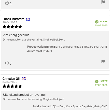
Stem
stem(men)
0
omhoog
Lucas Muratore
Auteur
Beoordelingsdatum:
Geverifieerd
KOPER
van
28.04.2025
A
19.02.2025
deze
Beoordeling:
beoordeling:
5.0
uit
Beoordelingstekst:
Ziet er erg goed uit
5
Dit is een automatische vertaling. Origineel bekijken.
sterren
Productvariant:
Björn Borg Core Sports Bag 31l Svart, Svart, ONE
Juiste maat
: Perfect
Stem
stem(men)
0
omhoog
Christian Gill
Auteur
Beoordelingsdatum:
Geverifieerd
KOPER
van
04.04.2025
A
17.03.2025
deze
Beoordeling:
beoordeling:
5.0
uit
Beoordelingstekst:
Uitstekend product en levering!!
5
Dit is een automatische vertaling. Origineel bekijken.
sterren
Productvariant:
Björn Borg Core Sports Bag Grön, Grön, ONE