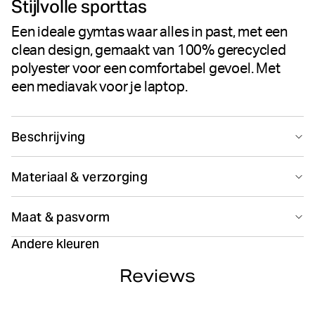
Stijlvolle sporttas
Een ideale gymtas waar alles in past, met een
clean design, gemaakt van 100% gerecycled
polyester voor een comfortabel gevoel. Met
een mediavak voor je laptop.
Beschrijving
De Björn Borg Core Sports Bag is een stijlvolle sporttas
Materiaal & verzorging
van 100% gerecycled polyester. De tas heeft
afneembare, verstelbare schouderbanden en hengsels
Main Material 100% Polyester - Recycled Lining 100% Polyester -
om de tas te dragen, ritsvakken aan de buitenkant en in
Maat & pasvorm
Recycled
de tas een ritsvak en een mediavak voor je laptop of
Gemaakt in: China(CN)
tablet.
Andere kleuren
Reviews
Gerecycled materiaal
Afneembare, verstelbare schouderband
Niet bleken
Niet chemisch reinigen
Draaghengsels