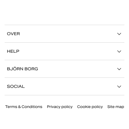
OVER
Ons verhaal
HELP
Duurzaamheid
Mijn Account
Stories
BJÖRN BORG
Contact
Onze winkels
Carrière
FAQ
SOCIAL
Pers
Retour/Claim
Instagram
Bedrijfsinformatie
Terms & Conditions
Privacy policy
Cookie policy
Site map
Facebook
TikTok