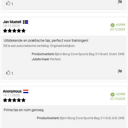
Stem
stem(men)
1
omhoog
Jan Mustell
Auteur
Beoordelingsdatum:
Geverifieerd
KOPER
van
19.12.2025
A
02.12.2025
deze
Beoordeling:
beoordeling:
5.0
uit
Beoordelingstekst:
Uitstekende en praktische tas, perfect voor trainingen!
5
Dit is een automatische vertaling. Origineel bekijken.
sterren
Productvariant:
Björn Borg Core Sports Bag 31l Svart, Svart, ONE
Juiste maat
: Perfect
Stem
stem(men)
1
omhoog
Anonymous
Auteur
Beoordelingsdatum:
Geverifieerd
KOPER
van
14.11.2025
A
27.10.2025
deze
Beoordeling:
beoordeling:
5.0
uit
Beoordelingstekst:
Prima tas en ruim genoeg.
5
Productvariant:
sterren
Björn Borg Core Sports Bag 31l Grå, Grå, ONE