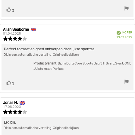
Stem
stem(men)
0
omhoog
Allan Seaborne
Auteur
Beoordelingsdatum:
Geverifieerd
KOPER
van
01.04.2025
A
13.03.2025
deze
Beoordeling:
beoordeling:
4.0
uit
Beoordelingstekst:
Perfect formaat en goed ontworpen dagelijkse sporttas
5
Dit is een automatische vertaling. Origineel bekijken.
sterren
Productvariant:
Björn Borg Core Sports Bag 31l Svart, Svart, ONE
Juiste maat
: Perfect
Stem
stem(men)
0
omhoog
Jonas N.
Auteur
Beoordelingsdatum:
van
17.08.2023
deze
Beoordeling:
beoordeling:
4.0
uit
Beoordelingstekst:
Erg blij.
5
Dit is een automatische vertaling. Origineel bekijken.
sterren