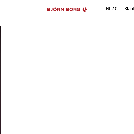
NL
/
€
Klan