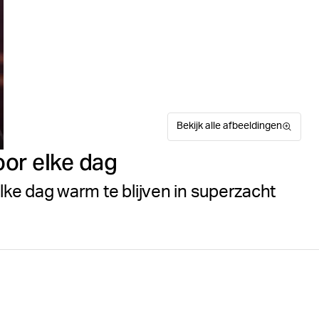
Bekijk alle afbeeldingen
or elke dag
ke dag warm te blijven in superzacht
De Centre Hood is een capu
Maattabel
fleecemateriaal van katoen 
fit design kenmerkt zich d
met trekkoordjes, geribde b