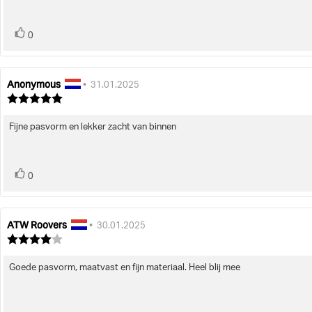
stem(men)
Stem
0
omhoog
Anonymous
Auteur
Beoordelingsdatum:
•
31.01.2025
van
Beoordeling:
deze
5.0
uit
beoordeling:
Fijne pasvorm en lekker zacht van binnen
Beoordelingstekst:
5
sterren
stem(men)
Stem
0
omhoog
ATW Roovers
Auteur
Beoordelingsdatum:
•
30.01.2025
van
Beoordeling:
deze
4.0
uit
beoordeling:
Goede pasvorm, maatvast en fijn materiaal. Heel blij mee
Beoordelingstekst:
5
sterren