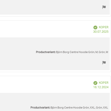
Geverifieerd
KOPER
A
30.07.2025
Productvariant:
Björn Borg Centre Hoodie Grön, M, Grön, M
Geverifieerd
KOPER
A
16.12.2024
Productvariant:
Björn Borg Centre Hoodie Grön, XXL, Grön, XXL