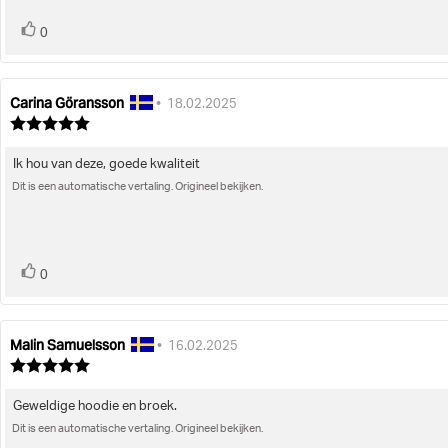
stem(men)
Stem
0
omhoog
Carina Göransson
Auteur
Beoordelingsdatum:
•
18.02.2025
van
Beoordeling:
deze
5.0
uit
beoordeling:
Ik hou van deze, goede kwaliteit
Beoordelingstekst:
5
sterren
Dit is een automatische vertaling. Origineel bekijken.
stem(men)
Stem
0
omhoog
Malin Samuelsson
Auteur
Beoordelingsdatum:
•
16.02.2025
van
Beoordeling:
deze
5.0
uit
beoordeling:
Geweldige hoodie en broek.
Beoordelingstekst:
5
sterren
Dit is een automatische vertaling. Origineel bekijken.