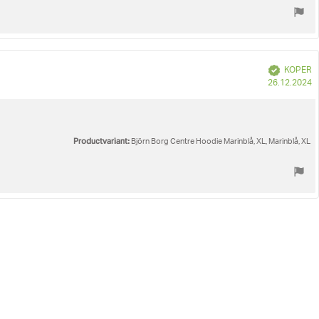
Geverifieerd
KOPER
A
26.12.2024
Productvariant:
Björn Borg Centre Hoodie Marinblå, XL, Marinblå, XL