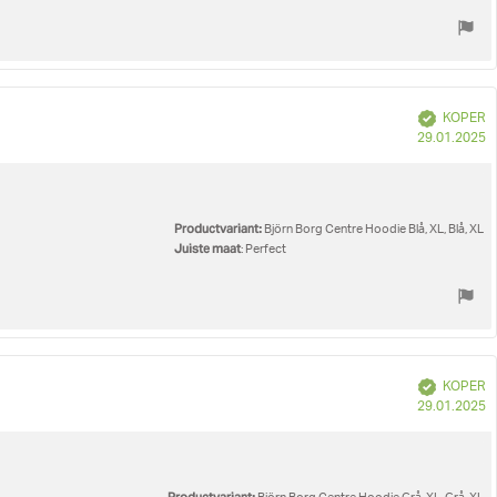
Geverifieerd
KOPER
A
29.01.2025
Productvariant:
Björn Borg Centre Hoodie Blå, XL, Blå, XL
Juiste maat
: Perfect
Geverifieerd
KOPER
A
29.01.2025