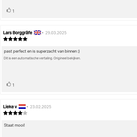
stem(men)
Stem
1
omhoog
Lars Borggräfe
Auteur
Beoordelingsdatum:
•
29.03.2025
van
Beoordeling:
deze
5.0
uit
beoordeling:
past perfect en is superzacht van binnen :)
Beoordelingstekst:
5
sterren
Dit is een automatische vertaling. Origineel bekijken.
stem(men)
Stem
1
omhoog
Lieke v
Auteur
Beoordelingsdatum:
•
23.02.2025
van
Beoordeling:
deze
4.0
uit
beoordeling:
Staat mooi!
Beoordelingstekst:
5
sterren