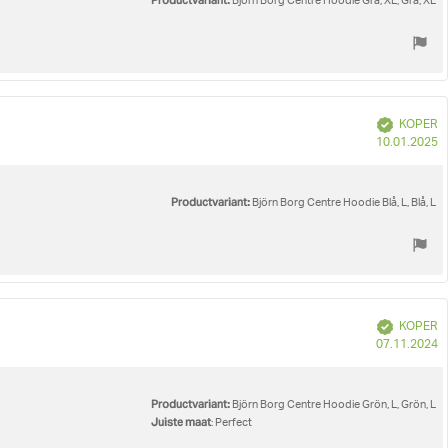
Productvariant:
Björn Borg Centre Hoodie Grå, XL, Grå, XL
Geverifieerd
KOPER
A
10.01.2025
Productvariant:
Björn Borg Centre Hoodie Blå, L, Blå, L
Geverifieerd
KOPER
A
07.11.2024
Productvariant:
Björn Borg Centre Hoodie Grön, L, Grön, L
Juiste maat
: Perfect