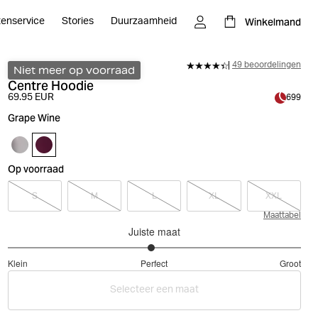
Winkelmand
tenservice
Stories
Duurzaamheid
49 beoordelingen
Niet meer op voorraad
Centre Hoodie
69.95 EUR
699
Grape Wine
Op voorraad
S
M
L
XL
XXL
Maattabel
Juiste maat
2.96078431372549
Klein
Perfect
Groot
uit
Gebaseerd
5
Selecteer een maat
op
51