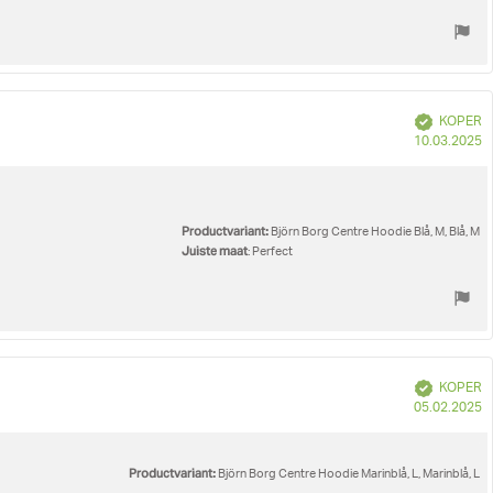
Geverifieerd
KOPER
A
10.03.2025
Productvariant:
Björn Borg Centre Hoodie Blå, M, Blå, M
Juiste maat
: Perfect
Geverifieerd
KOPER
A
05.02.2025
Productvariant:
Björn Borg Centre Hoodie Marinblå, L, Marinblå, L