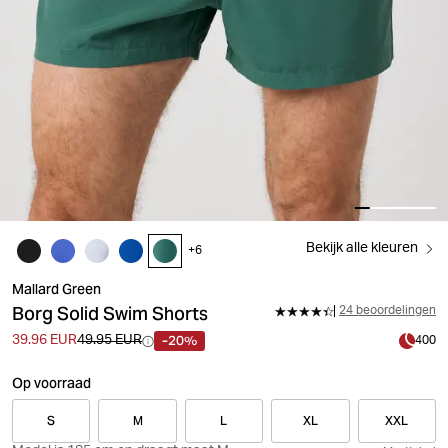
Bekijk alle kleuren
+
6
Mallard Green
Borg Solid Swim Shorts
24 beoordelingen
-20%
39.96 EUR
49.95 EUR
400
Op voorraad
S
M
L
XL
XXL