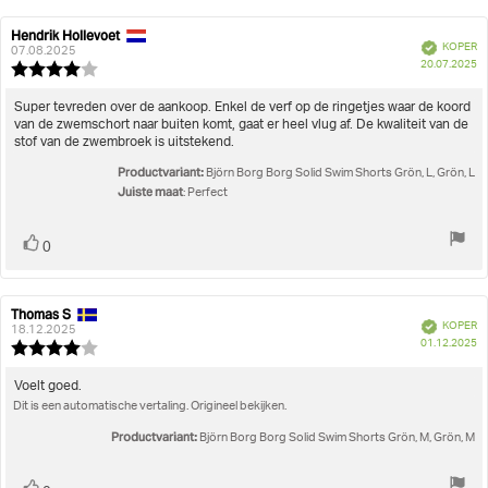
Hendrik Hollevoet
Auteur
Beoordelingsdatum:
Geverifieerd
KOPER
van
07.08.2025
A
20.07.2025
deze
Beoordeling:
beoordeling:
4.0
uit
Beoordelingstekst:
Super tevreden over de aankoop. Enkel de verf op de ringetjes waar de koord
5
van de zwemschort naar buiten komt, gaat er heel vlug af. De kwaliteit van de
sterren
stof van de zwembroek is uitstekend.
Productvariant:
Björn Borg Borg Solid Swim Shorts Grön, L, Grön, L
Juiste maat
: Perfect
Stem
stem(men)
0
omhoog
Thomas S
Auteur
Beoordelingsdatum:
Geverifieerd
KOPER
van
18.12.2025
A
01.12.2025
deze
Beoordeling:
beoordeling:
4.0
uit
Beoordelingstekst:
Voelt goed.
5
Dit is een automatische vertaling. Origineel bekijken.
sterren
Productvariant:
Björn Borg Borg Solid Swim Shorts Grön, M, Grön, M