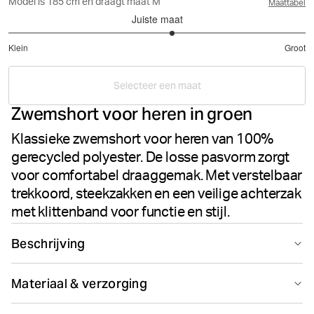
Model is 185 cm en draagt maat M
Maattabel
Juiste maat
3.206896551724138
Klein
Groot
uit
Gebaseerd
5
op
Selecteer een maat
29
Zwemshort voor heren in groen
stemmen
Klassieke zwemshort voor heren van 100%
gerecycled polyester. De losse pasvorm zorgt
voor comfortabel draaggemak. Met verstelbaar
trekkoord, steekzakken en een veilige achterzak
met klittenband voor functie en stijl.
Beschrijving
De Borg Solid Swim Shorts in Mallard Green brengt
Materiaal & verzorging
veelzijdige stijl naar je zwemcollectie. Deze zwemshort
voor heren is gemaakt van 100% gerecycled polyester
100% Polyester - Recycled