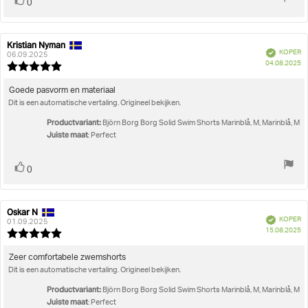
Stem
stem(men)
0
omhoog
Kristian Nyman
Auteur
Beoordelingsdatum:
Geverifieerd
KOPER
van
06.09.2025
A
04.08.2025
deze
Beoordeling:
beoordeling:
5.0
uit
Beoordelingstekst:
Goede pasvorm en materiaal
5
Dit is een automatische vertaling. Origineel bekijken.
sterren
Productvariant:
Björn Borg Borg Solid Swim Shorts Marinblå, M, Marinblå, M
Juiste maat
: Perfect
Stem
stem(men)
0
omhoog
Oskar N
Auteur
Beoordelingsdatum:
Geverifieerd
KOPER
van
01.09.2025
A
15.08.2025
deze
Beoordeling:
beoordeling:
5.0
uit
Beoordelingstekst:
Zeer comfortabele zwemshorts
5
Dit is een automatische vertaling. Origineel bekijken.
sterren
Productvariant:
Björn Borg Borg Solid Swim Shorts Marinblå, M, Marinblå, M
Juiste maat
: Perfect