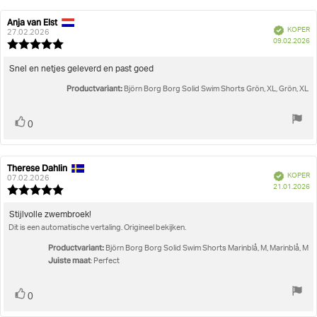
Anja van Elst
Auteur
Beoordelingsdatum:
Geverifieerd
KOPER
van
27.02.2026
A
09.02.2026
deze
Beoordeling:
beoordeling:
5.0
uit
Beoordelingstekst:
Snel en netjes geleverd en past goed
5
Productvariant:
sterren
Björn Borg Borg Solid Swim Shorts Grön, XL, Grön, XL
Stem
stem(men)
0
omhoog
Therese Dahlin
Auteur
Beoordelingsdatum:
Geverifieerd
KOPER
van
07.02.2026
A
21.01.2026
deze
Beoordeling:
beoordeling:
5.0
uit
Beoordelingstekst:
Stijlvolle zwembroek!
5
Dit is een automatische vertaling. Origineel bekijken.
sterren
Productvariant:
Björn Borg Borg Solid Swim Shorts Marinblå, M, Marinblå, M
Juiste maat
: Perfect
Stem
stem(men)
0
omhoog