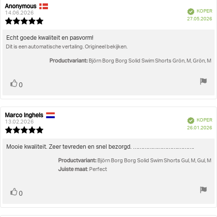
Beoordeling
Afbeeldingen
Anonymous
Auteur
Beoordelingsdatum:
Heren
Kleding
Zwembroeken
Borg Solid Swim Shorts
Geverifieerd
KOPER
van
14.06.2026
A
Juiste maat
27.05.2026
deze
Beoordeling:
beoordeling:
5.0
uit
Beoordelingstekst:
Echt goede kwaliteit en pasvorm!
5
Dit is een automatische vertaling. Origineel bekijken.
sterren
Productvariant:
Björn Borg Borg Solid Swim Shorts Grön, M, Grön, M
Stem
stem(men)
0
omhoog
Marco Inghels
Auteur
Beoordelingsdatum:
Geverifieerd
KOPER
van
13.02.2026
A
26.01.2026
deze
Beoordeling:
beoordeling:
5.0
uit
Beoordelingstekst:
Mooie kwaliteit. Zeer tevreden en snel bezorgd. ……………………….……….
5
Productvariant:
sterren
Björn Borg Borg Solid Swim Shorts Gul, M, Gul, M
Juiste maat
: Perfect
Stem
stem(men)
0
omhoog