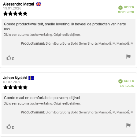
Alessandro Mattei
Auteur
Beoordelingsdatum:
Geverifieerd
KOPER
van
19.01.2026
A
02.01.2026
deze
Beoordeling:
beoordeling:
5.0
uit
Beoordelingstekst:
Goede productkwaliteit, snelle levering. Ik beveel de producten van harte
5
aan.
sterren
Dit is een automatische vertaling. Origineel bekijken.
Productvariant:
Björn Borg Borg Solid Swim Shorts Marinblå, M, Marinblå, M
Stem
stem(men)
0
omhoog
Johan Nydahl
Auteur
Beoordelingsdatum:
Geverifieerd
KOPER
van
02.02.2026
A
16.01.2026
deze
Beoordeling:
beoordeling:
5.0
uit
Beoordelingstekst:
Goede maat en comfortabele pasvorm, stijlvol
5
Dit is een automatische vertaling. Origineel bekijken.
sterren
Productvariant:
Björn Borg Borg Solid Swim Shorts Marinblå, M, Marinblå, M
Stem
stem(men)
0
omhoog