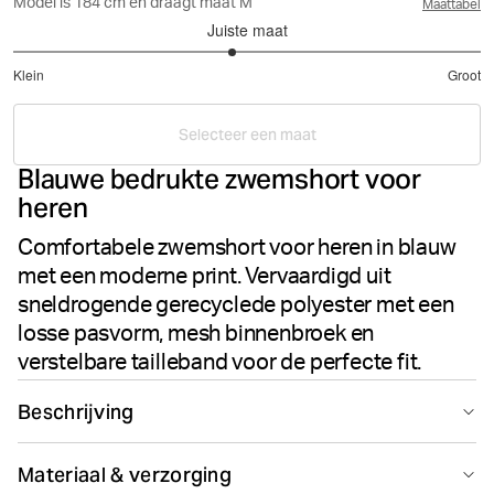
Model is 184 cm en draagt maat M
Maattabel
Juiste maat
2.875
Klein
Groot
uit
Gebaseerd
5
op
Selecteer een maat
16
Blauwe bedrukte zwemshort voor
stemmen
heren
Comfortabele zwemshort voor heren in blauw
met een moderne print. Vervaardigd uit
sneldrogende gerecyclede polyester met een
losse pasvorm, mesh binnenbroek en
verstelbare tailleband voor de perfecte fit.
Beschrijving
De Borg Print Swim Shorts voor heren in blauw
Materiaal & verzorging
combineren stijl en functionaliteit voor je dagen aan het