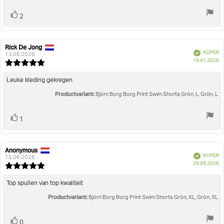
Stem
stem(men)
2
omhoog
Rick De Jong
Auteur
Beoordelingsdatum:
Geverifieerd
KOPER
van
13.06.2026
A
19.01.2026
deze
Beoordeling:
beoordeling:
5.0
uit
Beoordelingstekst:
Leuke kleding gekregen
5
Productvariant:
sterren
Björn Borg Borg Print Swim Shorts Grön, L, Grön, L
Stem
stem(men)
1
omhoog
Anonymous
Auteur
Beoordelingsdatum:
Geverifieerd
KOPER
van
15.06.2026
A
29.05.2026
deze
Beoordeling:
beoordeling:
5.0
uit
Beoordelingstekst:
Top spullen van top kwaliteit
5
Productvariant:
sterren
Björn Borg Borg Print Swim Shorts Grön, XL, Grön, XL
Stem
stem(men)
0