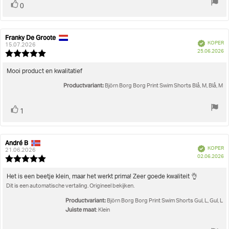
Stem
stem(men)
0
omhoog
Franky De Groote
Auteur
Beoordelingsdatum:
Geverifieerd
KOPER
van
15.07.2026
A
25.06.2026
deze
Beoordeling:
beoordeling:
5.0
uit
Beoordelingstekst:
Mooi product en kwalitatief
5
Productvariant:
sterren
Björn Borg Borg Print Swim Shorts Blå, M, Blå, M
Stem
stem(men)
1
omhoog
André B
Auteur
Beoordelingsdatum:
Geverifieerd
KOPER
van
21.06.2026
A
02.06.2026
deze
Beoordeling:
beoordeling:
5.0
uit
Beoordelingstekst:
Het is een beetje klein, maar het werkt prima! Zeer goede kwaliteit 👌
5
Dit is een automatische vertaling. Origineel bekijken.
sterren
Productvariant:
Björn Borg Borg Print Swim Shorts Gul, L, Gul, L
Juiste maat
: Klein