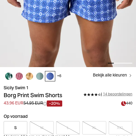
Bekijk alle kleuren
+
6
Sicily Swim 1
Borg Print Swim Shorts
14 beoordelingen
-20%
43.96 EUR
54.95 EUR
440
Op voorraad
S
M
L
XL
XXL