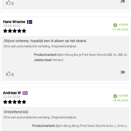
Stem
stem(men)
0
omhoog
Hans Wranne
Auteur
Beoordelingsdatum:
Geverifieerd
KOPER
van
18.06.2026
A
01.06.2026
deze
Beoordeling:
beoordeling:
5.0
uit
Beoordelingstekst:
Stijlvol ontwerp, hopelijk ben ik alleen op het strand.
5
Dit is een automatische vertaling. Origineel bekijken.
sterren
Productvariant:
Björn Borg Borg Print Swim Shorts Blå, XL, Blå, XL
Juiste maat
: Perfect
Stem
stem(men)
0
omhoog
Andreas W
Auteur
Beoordelingsdatum:
Geverifieerd
KOPER
van
22.06.2026
A
05.06.2026
deze
Beoordeling:
beoordeling:
5.0
uit
Beoordelingstekst:
Ontzettend blij!
5
Dit is een automatische vertaling. Origineel bekijken.
sterren
Productvariant:
Björn Borg Borg Print Swim Shorts Grön, L, Grön, L