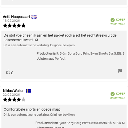
omhoog
Antti Haapasaari
Auteur
Beoordelingsdatum:
Geverifieerd
KOPER
van
18.02.2026
A
29.01.2026
deze
Beoordeling:
beoordeling:
5.0
uit
Beoordelingstekst:
De stof voelt heerlijk aan en het pakket rook alsof het rechtstreeks uit de
5
kokoshemel kwam! <3
sterren
Dit is een automatische vertaling. Origineel bekijken.
Productvariant:
Björn Borg Borg Print Swim Shorts Blå, S, Blå, S
Juiste maat
: Perfect
Stem
stem(men)
0
omhoog
Niklas Wallen
Auteur
Beoordelingsdatum:
Geverifieerd
KOPER
van
22.02.2026
A
03.02.2026
deze
Beoordeling:
beoordeling:
4.0
uit
Beoordelingstekst:
Comfortabele shorts en goede maat.
5
Dit is een automatische vertaling. Origineel bekijken.
sterren
Productvariant:
Björn Borg Borg Print Swim Shorts Blå, M, Blå, M