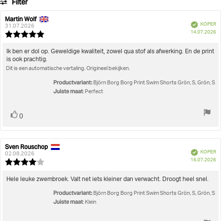
Filter
stemmen
Heren
Kleding
Zwembroeken
Borg Print Swim Shorts
Beoordeling
Afbeeldingen
Martin Wolf
Auteur
Beoordelingsdatum:
Geverifieerd
KOPER
van
31.07.2026
A
Juiste maat
14.07.2026
deze
Beoordeling:
beoordeling:
5.0
uit
Beoordelingstekst:
Ik ben er dol op. Geweldige kwaliteit, zowel qua stof als afwerking. En de print
5
is ook prachtig.
sterren
Dit is een automatische vertaling. Origineel bekijken.
Productvariant:
Björn Borg Borg Print Swim Shorts Grön, S, Grön, S
Juiste maat
: Perfect
Stem
stem(men)
0
omhoog
Sven Rouschop
Auteur
Beoordelingsdatum:
Geverifieerd
KOPER
van
02.08.2026
A
16.07.2026
deze
Beoordeling:
beoordeling:
4.0
uit
Beoordelingstekst:
Hele leuke zwembroek. Valt net iets kleiner dan verwacht. Droogt heel snel.
5
Productvariant:
sterren
Björn Borg Borg Print Swim Shorts Grön, S, Grön, S
Juiste maat
: Klein