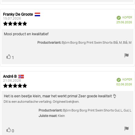
omhoog
Franky De Groote
Auteur
Beoordelingsdatum:
Geverifieerd
KOPER
van
15.07.2026
A
25.06.2026
deze
Beoordeling:
beoordeling:
5.0
uit
Beoordelingstekst:
Mooi product en kwalitatief
5
Productvariant:
sterren
Björn Borg Borg Print Swim Shorts Blå, M, Blå, M
Stem
stem(men)
1
omhoog
André B
Auteur
Beoordelingsdatum:
Geverifieerd
KOPER
van
21.06.2026
A
02.06.2026
deze
Beoordeling:
beoordeling:
5.0
uit
Beoordelingstekst:
Het is een beetje klein, maar het werkt prima! Zeer goede kwaliteit 👌
5
Dit is een automatische vertaling. Origineel bekijken.
sterren
Productvariant:
Björn Borg Borg Print Swim Shorts Gul, L, Gul, L
Juiste maat
: Klein
Stem
stem(men)
0