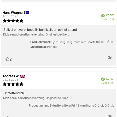
omhoog
Hans Wranne
Auteur
Beoordelingsdatum:
Geverifieerd
KOPER
van
18.06.2026
A
01.06.2026
deze
Beoordeling:
beoordeling:
5.0
uit
Beoordelingstekst:
Stijlvol ontwerp, hopelijk ben ik alleen op het strand.
5
Dit is een automatische vertaling. Origineel bekijken.
sterren
Productvariant:
Björn Borg Borg Print Swim Shorts Blå, XL, Blå, XL
Juiste maat
: Perfect
Stem
stem(men)
0
omhoog
Andreas W
Auteur
Beoordelingsdatum:
Geverifieerd
KOPER
van
22.06.2026
A
05.06.2026
deze
Beoordeling:
beoordeling:
5.0
uit
Beoordelingstekst:
Ontzettend blij!
5
Dit is een automatische vertaling. Origineel bekijken.
sterren
Productvariant:
Björn Borg Borg Print Swim Shorts Grön, L, Grön, L