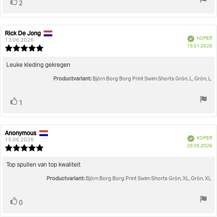
Stem
stem(men)
2
omhoog
Rick De Jong
Auteur
Beoordelingsdatum:
Geverifieerd
KOPER
van
13.06.2026
A
19.01.2026
deze
Beoordeling:
beoordeling:
5.0
uit
Beoordelingstekst:
Leuke kleding gekregen
5
Productvariant:
sterren
Björn Borg Borg Print Swim Shorts Grön, L, Grön, L
Stem
stem(men)
1
omhoog
Anonymous
Auteur
Beoordelingsdatum:
Geverifieerd
KOPER
van
15.06.2026
A
29.05.2026
deze
Beoordeling:
beoordeling:
5.0
uit
Beoordelingstekst:
Top spullen van top kwaliteit
5
Productvariant:
sterren
Björn Borg Borg Print Swim Shorts Grön, XL, Grön, XL
Stem
stem(men)
0
omhoog