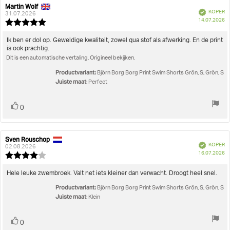
Beoordeling
Afbeeldingen
Martin Wolf
Auteur
Beoordelingsdatum:
Geverifieerd
KOPER
van
31.07.2026
A
Juiste maat
14.07.2026
deze
Beoordeling:
beoordeling:
5.0
uit
Beoordelingstekst:
Ik ben er dol op. Geweldige kwaliteit, zowel qua stof als afwerking. En de print
5
is ook prachtig.
sterren
Dit is een automatische vertaling. Origineel bekijken.
Productvariant:
Björn Borg Borg Print Swim Shorts Grön, S, Grön, S
Juiste maat
: Perfect
Stem
stem(men)
0
omhoog
Sven Rouschop
Auteur
Beoordelingsdatum:
Geverifieerd
KOPER
van
02.08.2026
A
16.07.2026
deze
Beoordeling:
beoordeling:
4.0
uit
Beoordelingstekst:
Hele leuke zwembroek. Valt net iets kleiner dan verwacht. Droogt heel snel.
5
Productvariant:
sterren
Björn Borg Borg Print Swim Shorts Grön, S, Grön, S
Juiste maat
: Klein
Stem
stem(men)
0