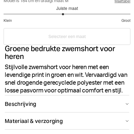
Model is 184 cm en draagt maat M
Maattabel
Juiste maat
2.875
Klein
Groot
uit
Gebaseerd
5
op
Selecteer een maat
16
Groene bedrukte zwemshort voor
stemmen
heren
Stijlvolle zwemshort voor heren met een
levendige print in groen en wit. Vervaardigd van
snel drogende gerecyclede polyester met een
losse pasvorm voor optimaal comfort en stijl.
Beschrijving
Deze Borg Print Swim Shorts voor heren in groen en wit
Materiaal & verzorging
zijn gemaakt van 100% gerecycled polyester. De
zwemshort heeft een losse pasvorm die
100% Polyester - Recycled (Repreve®)