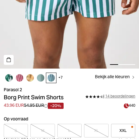
Bekijk alle kleuren
+
7
Parasol 2
Borg Print Swim Shorts
14 beoordelingen
-20%
43.96 EUR
54.95 EUR
440
Op voorraad
S
M
L
XL
XXL