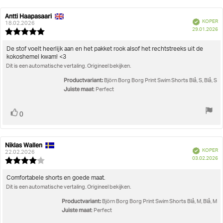
Antti Haapasaari
Auteur
Beoordelingsdatum:
Geverifieerd
KOPER
van
18.02.2026
A
29.01.2026
deze
Beoordeling:
beoordeling:
5.0
uit
Beoordelingstekst:
De stof voelt heerlijk aan en het pakket rook alsof het rechtstreeks uit de
5
kokoshemel kwam! <3
sterren
Dit is een automatische vertaling. Origineel bekijken.
Productvariant:
Björn Borg Borg Print Swim Shorts Blå, S, Blå, S
Juiste maat
: Perfect
Stem
stem(men)
0
omhoog
Niklas Wallen
Auteur
Beoordelingsdatum:
Geverifieerd
KOPER
van
22.02.2026
A
03.02.2026
deze
Beoordeling:
beoordeling:
4.0
uit
Beoordelingstekst:
Comfortabele shorts en goede maat.
5
Dit is een automatische vertaling. Origineel bekijken.
sterren
Productvariant:
Björn Borg Borg Print Swim Shorts Blå, M, Blå, M
Juiste maat
: Perfect