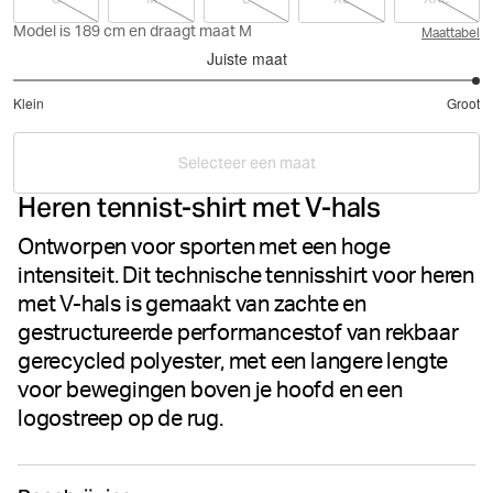
Model is 189 cm en draagt maat M
Maattabel
Juiste maat
5
Klein
Groot
uit
Gebaseerd
5
op
Selecteer een maat
1
Heren tennist-shirt met V-hals
stemmen
Ontworpen voor sporten met een hoge
intensiteit. Dit technische tennisshirt voor heren
met V-hals is gemaakt van zachte en
gestructureerde performancestof van rekbaar
gerecycled polyester, met een langere lengte
voor bewegingen boven je hoofd en een
logostreep op de rug.