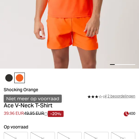
Shocking Orange
2 beoordelingen
Niet meer op voorraad
Ace V-Neck T-Shirt
-20%
39.96 EUR
49.95 EUR
400
Op voorraad
S
M
L
XL
XXL