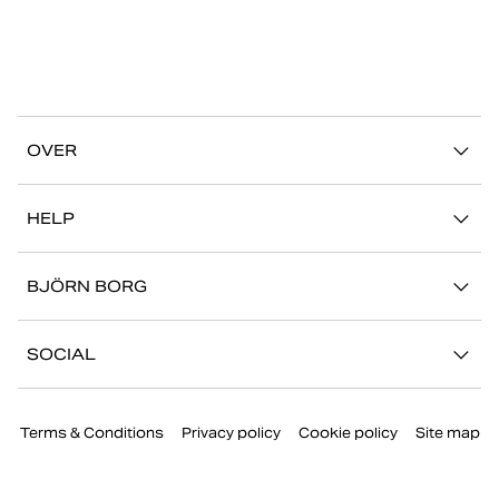
OVER
Ons verhaal
HELP
Duurzaamheid
Mijn Account
Stories
BJÖRN BORG
Contact
Onze winkels
Carrière
FAQ
SOCIAL
Pers
Retour/Claim
Instagram
Bedrijfsinformatie
Terms & Conditions
Privacy policy
Cookie policy
Site map
Facebook
TikTok