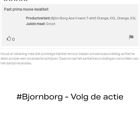
beoordeling:
5.0
uit
Beoordelingstekst:
Past prima mooie kwaliteit
5
Productvariant:
sterren
Björn Borg Ace V-neck T-shirt Orange, XXL, Orange, XXL
Juiste maat
: Groot
Stem
stem(men)
0
omhoog
Houd er rekening mee dat sommige klanten ervoor kiezen om een beoordeling achter te
laten zonder een recensie te schrijven. Daarom zal het aantal beoordelingen verschillen van
het aantal recensies.
#Bjornborg - Volg de actie