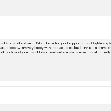
I am 176 cm tall and weigh 84 kg. Provides good support without tightening to
waist properly. I am very happy with the black ones, but I think it is a shame
l this time of year. I would also have liked a similar warmer model for reall