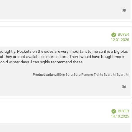
Verified
BUYER
P
12.01.2026
d
o tightly. Pockets on the sides are very important to me so it is a big plus
 that they are not available in more colors. Then I would have bought more
y cold winter days. I can highly recommend these.
Product variant:
Björn Borg Borg Running Tights Svart, M, Svart, M
Verified
BUYER
P
14.10.2025
d