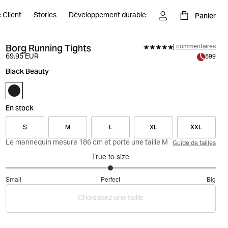
Panier
 Client
Stories
Développement durable
Borg Running Tights
commentaires
69.95 EUR
699
Black Beauty
En stock
S
M
L
XL
XXL
Le mannequin mesure 186 cm et porte une taille M
Guide de tailles
True to size
3
Small
Perfect
Big
out
Based
of
Choisissez une taille
on
5
2
votes