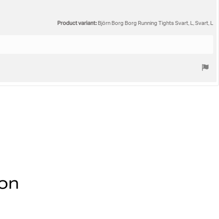
Product variant:
Björn Borg Borg Running Tights Svart, L, Svart, L
ion