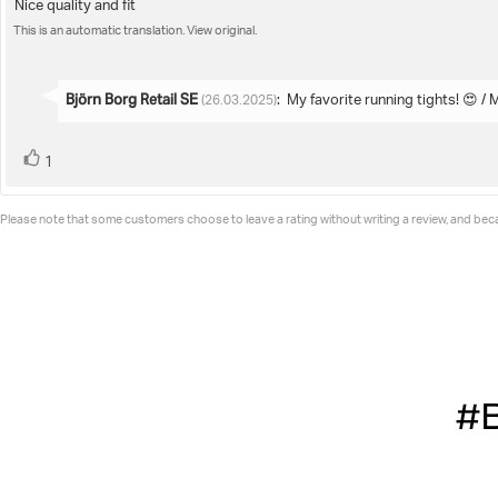
Nice quality and fit
Review
out
of
This is an automatic translation. View original.
text:
5
stars
Reply
Björn Borg Retail SE
:
My favorite running tights! 😍 /
(26.03.2025)
from:
vote(s)
Vote
1
up
Please note that some customers choose to leave a rating without writing a review, and becau
#B