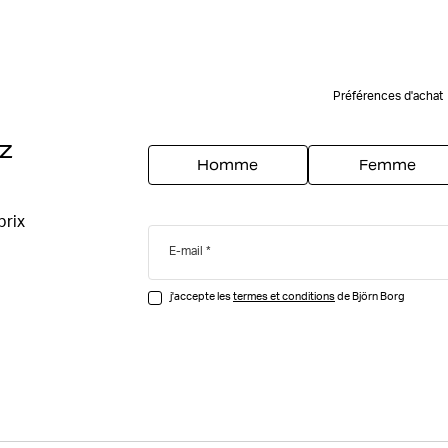
Préférences d'achat
z
Homme
Femme
prix
E-mail
j'accepte les
termes et conditions
de Björn Borg