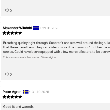
5
stars
vote(s)
Vote
0
up
Alexander Wikdahl
Review
Review
•
29.01.2026
author:
date:
Review
rating:
5.0
Breathing quality right through. Superb fit and sits well around the legs. 
Review
out
that these have them. They can slide down a little if you don't tighten the 
of
text:
copies. Could have been equipped with a few more reflectors to be seen wel
5
stars
This is an automatic translation. View original.
vote(s)
Vote
0
up
Peter Agren
Review
Review
•
31.10.2025
author:
date:
Review
rating:
5.0
Good fit and warmth.
Review
out