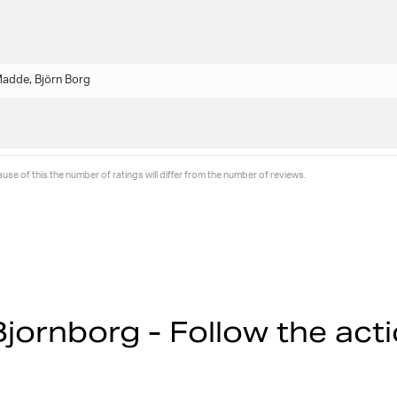
 Madde, Björn Borg
se of this the number of ratings will differ from the number of reviews.
jornborg - Follow the act