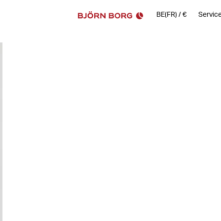
BE(FR)
/
€
Service