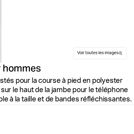
Voir toutes les images
ur hommes
ustés pour la course à pied en polyester
 sur le haut de la jambe pour le téléphone
le à la taille et de bandes réfléchissantes.
Le collant Björn Borg Borg 
Suitable for sport
Guide de tailles
fonctionnalité pour la cour
mélangé à de l'élasthanne, ce
confort. La coupe slim prés