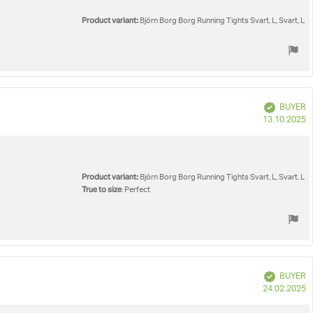
Product variant:
Björn Borg Borg Running Tights Svart, L, Svart, L
Verified
BUYER
P
13.10.2025
d
Product variant:
Björn Borg Borg Running Tights Svart, L, Svart, L
True to size
: Perfect
Verified
BUYER
P
24.02.2025
d