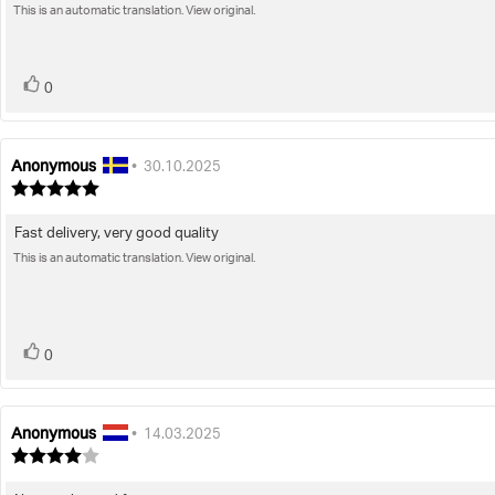
of
This is an automatic translation. View original.
text:
5
stars
vote(s)
Vote
0
up
Anonymous
Review
Review
•
30.10.2025
author:
date:
Review
rating:
5.0
Fast delivery, very good quality
Review
out
of
This is an automatic translation. View original.
text:
5
stars
vote(s)
Vote
0
up
Anonymous
Review
Review
•
14.03.2025
author:
date:
Review
rating:
4.0