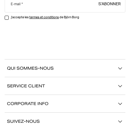
S’ABONNER
E-mail
j'accepte les
termes et conditions
de Björn Borg
QUI SOMMES-NOUS
À propos de Björn Borg
SERVICE CLIENT
Développement durable
Contactez-nous
Stories
CORPORATE INFO
Aide
Showrooms
Votre carrière chez Björn Borg
Retour/Réclamation
SUIVEZ-NOUS
Presse
Mon compte