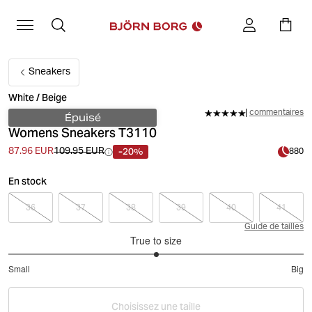
Sneakers
White / Beige
commentaires
Épuisé
Womens Sneakers T3110
-20%
87.96 EUR
109.95 EUR
880
En stock
36
37
38
39
40
41
Guide de tailles
True to size
3
Small
Big
out
Based
of
on
5
Choisissez une taille