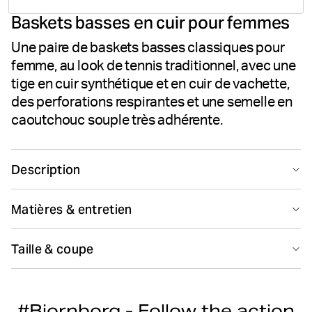
1
Baskets basses en cuir pour femmes
votes
Une paire de baskets basses classiques pour
femme, au look de tennis traditionnel, avec une
tige en cuir synthétique et en cuir de vachette,
des perforations respirantes et une semelle en
caoutchouc souple très adhérente.
Description
Les Björn Borg Women's Sneakers T3110 sont des
Matières & entretien
baskets basses pour femme composées d'une tige en
mélange de cuir synthétique et de cuir de vache avec
77% Polyurethane 33% Cow Leather
des détails de construction perforés pour la
Taille & coupe
Fabriqué(e) en/à/aux: China(CN)
respirabilité. Elles sont dotées d'une semelle intérieure
amovible rembourrée en polyester recyclé pour un
Guide de tailles
ajustement confortable, d'une semelle en caoutchouc
plus haute pour une meilleure adhérence et de détails
#Bjornborg - Follow the action
Blanchiment à proscrire
Ne pas nettoyer à sec