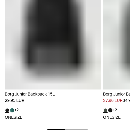
Borg Junior Backpack 15L
Borg Junior Bac
29.95 EUR
27.96 EUR
34.95
+
2
+
2
ONESIZE
ONESIZE