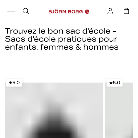
Trouvez le bon sac d'école -
Sacs d'école pratiques pour
enfants, femmes & hommes
Est-il temps de trouver un nouveau sac d'école? Vous trouverez
des sacs pour l'école et le travail ici chez Björn Borg. Choisissez
parmi plusieurs styles, tailles et couleurs différents. Nous avons
tout, des sacs à dos d'école classiques aux sacs à bandoulière et
5.0
5.0
aux sacs de sport spacieux - il y en a pour tous les goûts.
En ce qui concerne l'espace de rangement, nous sommes fiers
d'offrir des sacs d'école qui contiennent tout le nécessaire pour la
journée. Nos sacs spacieux avec des compartiments intelligents
ont de la place pour les livres, les blocs-notes et tout ce dont vous
avez besoin pendant la journée scolaire.