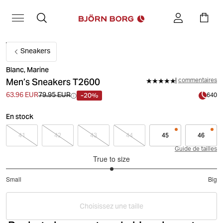
Sneakers
Blanc, Marine
Men’s Sneakers T2600
commentaires
-20%
63.96 EUR
79.95 EUR
640
En stock
41
42
43
44
45
46
Guide de tailles
True to size
3
Small
Big
out
Based
of
on
5
Choisissez une taille
3