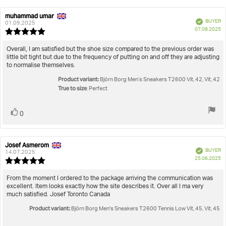
muhammad umar
Review
Review
Verified
BUYER
author:
date:
01.09.2025
P
07.08.2025
Review
da
rating:
5.0
Review
Overall, I am satisfied but the shoe size compared to the previous order was
out
little bit tight but due to the frequency of putting on and off they are adjusting
text:
of
to normalise themselves.
5
Product variant:
stars
Björn Borg Men’s Sneakers T2600 Vit, 42, Vit, 42
True to size
: Perfect
Vote
vote(s)
0
up
Josef Asmerom
Review
Review
Verified
BUYER
author:
date:
14.07.2025
P
25.06.2025
Review
da
rating:
5.0
Review
From the moment I ordered to the package arriving the communication was
out
excellent. Item looks exactly how the site describes it. Over all I ma very
text:
of
much satisfied. Josef Toronto Canada
5
Product variant:
stars
Björn Borg Men's Sneakers T2600 Tennis Low Vit, 45, Vit, 45