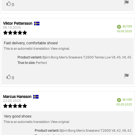
Vote
vote(s)
0
up
Viktor Pettersson
Review
Review
Verified
BUYER
author:
date:
06.10.2025
P
18.09.2025
Review
da
rating:
5.0
Review
Fast delivery, comfortable shoes!
out
This is an automatic translation. View original.
text:
of
5
Product variant:
Björn Borg Men's Sneakers T2600 Tennis Low Vit, 45, Vit, 45
stars
True to size
: Perfect
Vote
vote(s)
0
up
Marcus Hansson
Review
Review
Verified
BUYER
author:
date:
22.05.2025
P
05.05.2025
Review
da
rating:
5.0
Review
Very good shoes
out
This is an automatic translation. View original.
text:
of
5
Product variant:
Björn Borg Men’s Sneakers T2600 Vit, 42, Vit, 42
stars