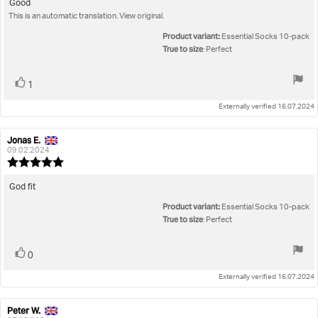
5.0
Review
Good
out
This is an automatic translation. View original.
text:
of
5
Product variant:
Essential Socks 10-pack
stars
True to size
: Perfect
Vote
vote(s)
1
up
Externally verified 16.07.2024
Jonas E.
Review
Review
author:
date:
09.02.2024
Review
rating:
5.0
Review
God fit
out
text:
Product variant:
of
Essential Socks 10-pack
5
True to size
: Perfect
stars
Vote
vote(s)
0
up
Externally verified 16.07.2024
Peter W.
Review
Review