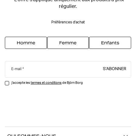
*L'offre s'applique uniquement aux produits à prix
régulier.
Préférences d'achat
Homme
Femme
Enfants
S’ABONNER
E-mail
j'accepte les
termes et conditions
de Björn Borg
QUI SOMMES-NOUS