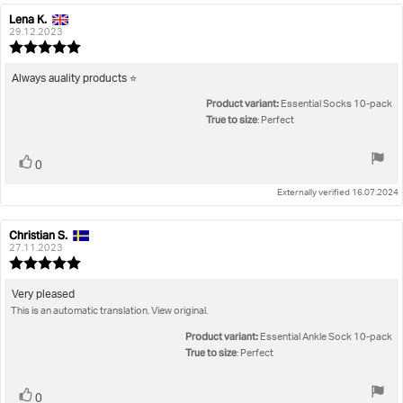
Lena K.
Review
Review
author:
date:
29.12.2023
Review
rating:
5.0
Review
Always auality products ⭐
out
text:
Product variant:
of
Essential Socks 10-pack
5
True to size
: Perfect
stars
Vote
vote(s)
0
up
Externally verified 16.07.2024
Christian S.
Review
Review
author:
date:
27.11.2023
Review
rating:
5.0
Review
Very pleased
out
This is an automatic translation. View original.
text:
of
5
Product variant:
Essential Ankle Sock 10-pack
stars
True to size
: Perfect
Vote
vote(s)
0