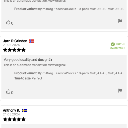
This is an automatic translation. View original.
text:
Femme
Chausettes et accessoires
Chaussettes
Essential Socks 
of
5
Product variant:
Björn Borg Essential Socks 10-pack Multi, 36-40, Multi, 36-40
stars
Vote
vote(s)
0
up
Jørn R Grinden
Review
Review
Verified
BUYER
author:
date:
21.06.2025
P
04.06.2025
Review
da
rating:
5.0
Review
Very good quality and design👍
out
This is an automatic translation. View original.
text:
of
5
Product variant:
Björn Borg Essential Socks 10-pack Multi, 41-45, Multi, 41-45
stars
True to size
: Perfect
Vote
vote(s)
0
up
Anthony K.
Review
Review
author:
date:
21.05.2024
Review
rating: