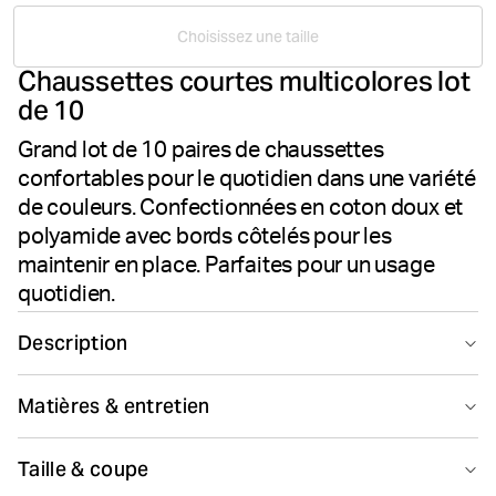
Choisissez une taille
Chaussettes courtes multicolores lot
de 10
Grand lot de 10 paires de chaussettes
confortables pour le quotidien dans une variété
de couleurs. Confectionnées en coton doux et
polyamide avec bords côtelés pour les
maintenir en place. Parfaites pour un usage
quotidien.
Description
Les chaussettes Essential Ankle Sock 10-pack Björn
Matières & entretien
Borg coloris Multi offrent un confort quotidien dans un
multipack polyvalent. Fabriquées dans un mélange doux
Fabric 1 78% Cotton 20% Polyamide 2% Elastane Fabric 2 54%
de coton et de polyamide, ces chaussettes basses
Taille & coupe
Cotton 24% Polyester 20% Polyamide 2% Ela
apportent qualité et confort pour un port au quotidien.
Fabriqué(e) en/à/aux: Türkiye(TR)