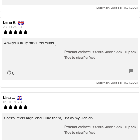
up
Externally verified 10.04.2024
Lena K.
Review
Review
author:
date:
27.11.2023
Review
rating:
5.0
Review
Always auality products :star:ï¸
out
text:
Product variant:
of
Essential Ankle Sock 10-pack
5
True to size
: Perfect
stars
Vote
vote(s)
0
up
Externally verified 10.04.2024
Lina L.
Review
Review
author:
date:
09.10.2023
Review
rating:
5.0
Review
Socks, feels high-end. I like them, just as my kids do
out
text:
Product variant:
of
Essential Ankle Sock 10-pack
5
True to size
: Perfect
stars