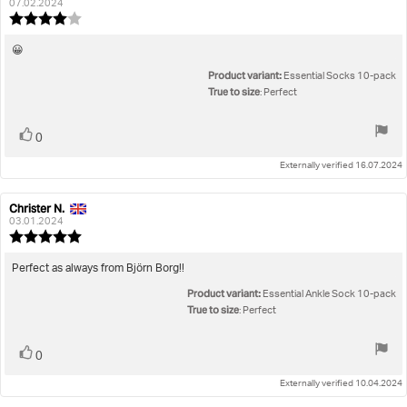
author:
date:
07.02.2024
Review
rating:
4.0
Review
😀
out
text:
Product variant:
of
Essential Socks 10-pack
5
True to size
: Perfect
stars
Vote
vote(s)
0
up
Externally verified 16.07.2024
Christer N.
Review
Review
author:
date:
03.01.2024
Review
rating:
5.0
Review
Perfect as always from Björn Borg!!
out
text:
Product variant:
of
Essential Ankle Sock 10-pack
5
True to size
: Perfect
stars
Vote
vote(s)
0
up
Externally verified 10.04.2024