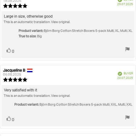
author:
date:
18.08.2025
P
29.07.2025
Review
da
rating:
5.0
Review
Large in size, otherwise good
out
This is an automatic translation. View original.
text:
of
5
Product variant:
Björn Borg Cotton Stretch Boxers 5-pack Multi, XL, Multi, XL
stars
True to size
: Big
Vote
vote(s)
0
up
Jacqueline B
Review
Review
Verified
BUYER
author:
date:
06.08.2025
P
20.07.2025
Review
da
rating:
5.0
Review
Very satisfied with it
out
This is an automatic translation. View original.
text:
of
5
Product variant:
Björn Borg Cotton Stretch Boxers 5-pack Multi, XXL, Multi, XXL
stars
Vote
vote(s)
0
up