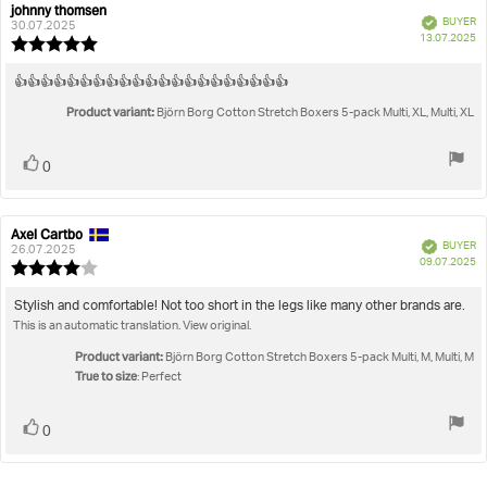
johnny thomsen
Review
Review
Verified
BUYER
author:
date:
30.07.2025
P
13.07.2025
Review
da
rating:
5.0
Review
👍👍👍👍👍👍👍👍👍👍👍👍👍👍👍👍👍👍👍👍👍
out
text:
Product variant:
of
Björn Borg Cotton Stretch Boxers 5-pack Multi, XL, Multi, XL
5
stars
Vote
vote(s)
0
up
Axel Cartbo
Review
Review
Verified
BUYER
author:
date:
26.07.2025
P
09.07.2025
Review
da
rating:
4.0
Review
Stylish and comfortable! Not too short in the legs like many other brands are.
out
This is an automatic translation. View original.
text:
of
5
Product variant:
Björn Borg Cotton Stretch Boxers 5-pack Multi, M, Multi, M
stars
True to size
: Perfect
Vote
vote(s)
0
up