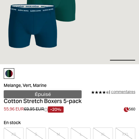
Melange, Vert, Marine
commentaires
Épuisé
Cotton Stretch Boxers 5-pack
-20%
55.96 EUR
69.95 EUR
560
En stock
XS
S
M
L
XL
XXL