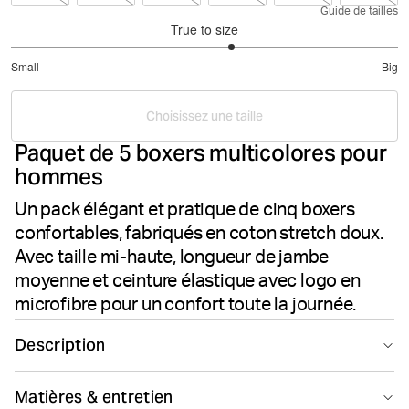
Guide de tailles
True to size
3.285714285714286
Small
Big
out
Based
of
on
5
Choisissez une taille
14
Paquet de 5 boxers multicolores pour
votes
hommes
Un pack élégant et pratique de cinq boxers
confortables, fabriqués en coton stretch doux.
Avec taille mi-haute, longueur de jambe
moyenne et ceinture élastique avec logo en
microfibre pour un confort toute la journée.
Description
Le Cotton Stretch Boxers 5-pack Björn Borg coloris
Matières & entretien
Multi propose des essentiels du quotidien pour homme.