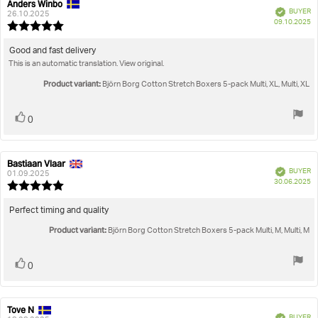
Anders Winbo
Review
Review
Verified
BUYER
author:
date:
26.10.2025
P
09.10.2025
Review
da
rating:
5.0
Review
Good and fast delivery
out
This is an automatic translation. View original.
text:
of
5
Product variant:
Björn Borg Cotton Stretch Boxers 5-pack Multi, XL, Multi, XL
stars
Vote
vote(s)
0
up
Bastiaan Vlaar
Review
Review
Verified
BUYER
author:
date:
01.09.2025
P
30.06.2025
Review
da
rating:
5.0
Review
Perfect timing and quality
out
text:
Product variant:
of
Björn Borg Cotton Stretch Boxers 5-pack Multi, M, Multi, M
5
stars
Vote
vote(s)
0
up
Tove N
Review
Review
Verified
BUYER