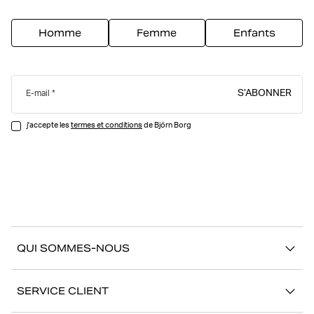
Homme
Femme
Enfants
S’ABONNER
E-mail
j'accepte les
termes et conditions
de Björn Borg
QUI SOMMES-NOUS
À propos de Björn Borg
SERVICE CLIENT
Développement durable