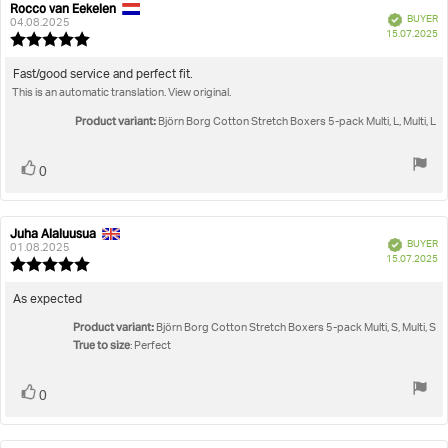
Rocco van Eekelen
Review
Review
Verified
BUYER
author:
date:
04.08.2025
P
15.07.2025
Review
da
rating:
5.0
Review
Fast/good service and perfect fit.
out
This is an automatic translation. View original.
text:
of
5
Product variant:
Björn Borg Cotton Stretch Boxers 5-pack Multi, L, Multi, L
stars
Vote
vote(s)
0
up
Juha Alaluusua
Review
Review
Verified
BUYER
author:
date:
01.08.2025
P
15.07.2025
Review
da
rating:
5.0
Review
As expected
out
text:
Product variant:
of
Björn Borg Cotton Stretch Boxers 5-pack Multi, S, Multi, S
True to size
5
: Perfect
stars
Vote
vote(s)
0
up