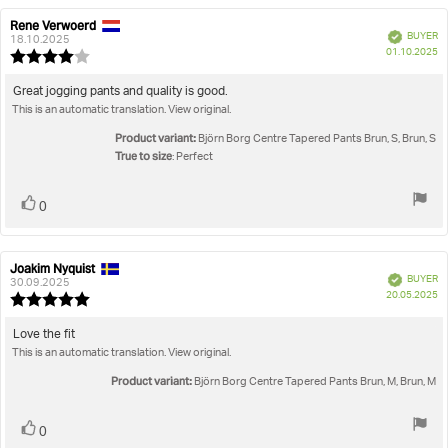
Rene Verwoerd
Review
Review
Verified
BUYER
author:
date:
18.10.2025
P
01.10.2025
Review
da
rating:
4.0
Review
Great jogging pants and quality is good.
out
This is an automatic translation. View original.
text:
of
5
Product variant:
Björn Borg Centre Tapered Pants Brun, S, Brun, S
stars
True to size
: Perfect
Vote
vote(s)
0
up
Joakim Nyquist
Review
Review
Verified
BUYER
author:
date:
30.09.2025
P
20.05.2025
Review
da
rating:
5.0
Review
Love the fit
out
This is an automatic translation. View original.
text:
of
5
Product variant:
Björn Borg Centre Tapered Pants Brun, M, Brun, M
stars
Vote
vote(s)
0