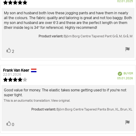
P
True to size
02.01.2025
Review
da
rating:
5.0
Review
My son and husband both love these jogging pants and have them in nearly
out
all the colours. The fabric quality and tailoring is great and not too baggy. Both
text:
of
my son and husband are over 6’3 and these are the perfect length on them
5
(their inside leg is 34” for reference). Highly recommend!
stars
Product variant:
Björn Borg Centre Tapered Pant Grå, M, Grå, M
Vote
vote(s)
2
up
Frank Van Keer
Review
Review
Verified
BUYER
author:
date:
22.01.2026
P
05.01.2026
Review
da
rating:
4.0
Review
Good value for money. The elastic takes some getting used to if you're not
out
super tight.
text:
of
This is an automatic translation. View original.
5
stars
Product variant:
Björn Borg Centre Tapered Pants Brun, XL, Brun, XL
Vote
vote(s)
0
up