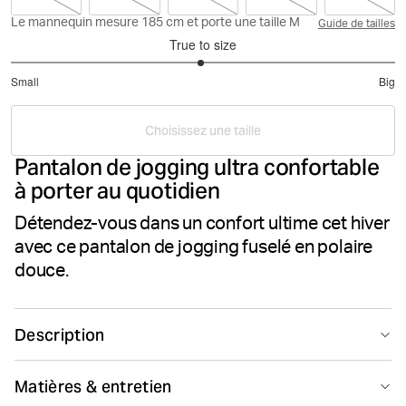
Le mannequin mesure 185 cm et porte une taille M
Guide de tailles
True to size
2.977777777777778
Small
Big
out
Based
of
on
5
Choisissez une taille
90
Pantalon de jogging ultra confortable
votes
à porter au quotidien
Détendez-vous dans un confort ultime cet hiver
avec ce pantalon de jogging fuselé en polaire
douce.
Description
Le Centre Tapered Pants est un pantalon de jogging
Matières & entretien
quotidien confortable, conçu en polaire douce de coton