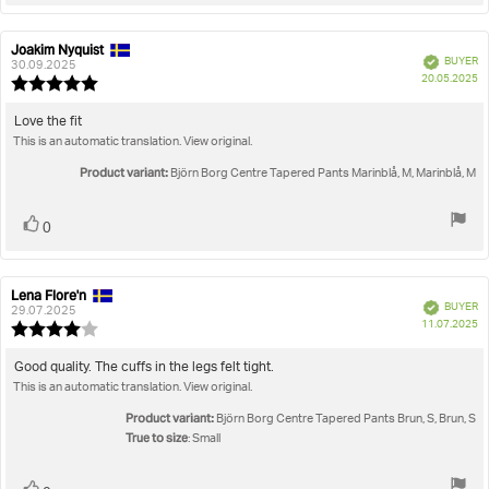
up
Joakim Nyquist
Review
Review
Verified
BUYER
author:
date:
30.09.2025
P
20.05.2025
Review
da
rating:
5.0
Review
Love the fit
out
This is an automatic translation. View original.
text:
of
5
Product variant:
Björn Borg Centre Tapered Pants Marinblå, M, Marinblå, M
stars
Vote
vote(s)
0
up
Lena Flore'n
Review
Review
Verified
BUYER
author:
date:
29.07.2025
P
11.07.2025
Review
da
rating:
4.0
Review
Good quality. The cuffs in the legs felt tight.
out
This is an automatic translation. View original.
text:
of
5
Product variant:
Björn Borg Centre Tapered Pants Brun, S, Brun, S
stars
True to size
: Small