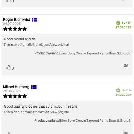
Vote
vote(s)
0
up
Roger Blomkvist
Review
Review
Verified
BUYER
author:
date:
04.07.2025
P
17.06.2025
Review
da
rating:
5.0
Review
Good model and fit.
out
This is an automatic translation. View original.
text:
of
5
Product variant:
Björn Borg Centre Tapered Pants Brun, S, Brun, S
stars
Vote
vote(s)
0
up
Mikael Hultberg
Review
Review
Verified
BUYER
author:
date:
28.06.2025
P
10.06.2025
Review
da
rating:
5.0
Review
Good quality clothes that suit my/our lifestyle.
out
This is an automatic translation. View original.
text:
of
5
Product variant:
Björn Borg Centre Tapered Pants Brun, S, Brun, S
stars