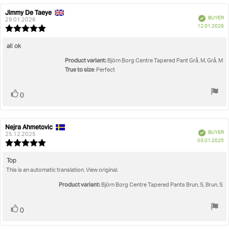
Jimmy De Taeye
Review
Review
Verified
BUYER
author:
date:
29.01.2026
P
12.01.2026
Review
da
rating:
5.0
Review
all ok
out
text:
Product variant:
of
Björn Borg Centre Tapered Pant Grå, M, Grå, M
5
True to size
: Perfect
stars
Vote
vote(s)
0
up
Nejra Ahmetovic
Review
Review
Verified
BUYER
author:
date:
25.12.2025
P
03.01.2025
Review
da
rating:
5.0
Review
Top
out
This is an automatic translation. View original.
text:
of
5
Product variant:
Björn Borg Centre Tapered Pants Brun, S, Brun, S
stars
Vote
vote(s)
0
up