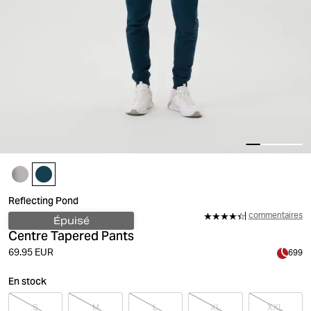
Reflecting Pond
commentaires
Épuisé
Centre Tapered Pants
69.95 EUR
699
En stock
S
M
L
XL
XXL