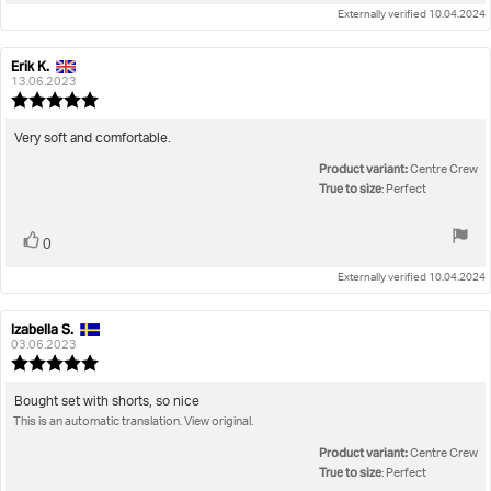
Externally verified 10.04.2024
Erik K.
Review
Review
author:
date:
13.06.2023
Review
rating:
5.0
Review
Very soft and comfortable.
out
text:
Product variant:
of
Centre Crew
5
True to size
: Perfect
stars
Vote
vote(s)
0
up
Externally verified 10.04.2024
Izabella S.
Review
Review
author:
date:
03.06.2023
Review
rating:
5.0
Review
Bought set with shorts, so nice
out
This is an automatic translation. View original.
text:
of
5
Product variant:
Centre Crew
stars
True to size
: Perfect