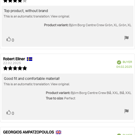
Review
da
rating:
4.0
Review
Top product, without brand
out
This is an automatic translation. View original.
text:
of
5
Product variant:
Björn Borg Centre Crew Grön, XL, Grön, XL
stars
Vote
vote(s)
0
up
Robert Ellner
Review
Review
Verified
BUYER
author:
date:
22.02.2025
P
04.02.2025
Review
da
rating:
5.0
Review
Good fit and comfortable material!
out
This is an automatic translation. View original.
text:
of
5
Product variant:
Björn Borg Centre Crew Blå, XXL, Blå, XXL
stars
True to size
: Perfect
Vote
vote(s)
0
up
GEORGIOS AMPATZOPOULOS
Review
Review
Verified