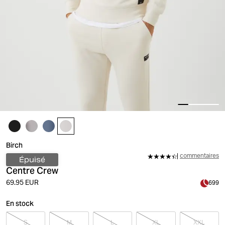
Birch
commentaires
Épuisé
Centre Crew
69.95 EUR
699
En stock
S
M
L
XL
XXL