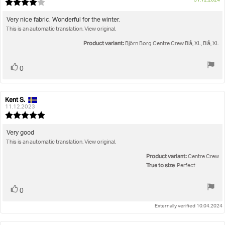
31.12.2024
Review
da
rating:
4.0
Review
Very nice fabric. Wonderful for the winter.
out
This is an automatic translation. View original.
text:
of
5
Product variant:
Björn Borg Centre Crew Blå, XL, Blå, XL
stars
Vote
vote(s)
0
up
Kent S.
Review
Review
author:
date:
11.12.2023
Review
rating:
5.0
Review
Very good
out
This is an automatic translation. View original.
text:
of
5
Product variant:
Centre Crew
stars
True to size
: Perfect
Vote
vote(s)
0
up
Externally verified 10.04.2024