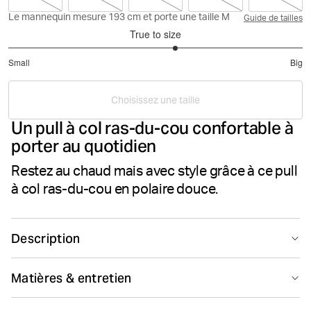
Le mannequin mesure 193 cm et porte une taille M
Guide de tailles
True to size
3.272727272727272
Small
Big
out
Based
of
on
5
Choisissez une taille
22
Un pull à col ras-du-cou confortable à
votes
porter au quotidien
Restez au chaud mais avec style grâce à ce pull
à col ras-du-cou en polaire douce.
Description
Le Centre Crew est un pull à col ras-du-cou conçu en
Matières & entretien
polaire douce de coton et de polyester, brossée à
l’intérieur. Il présente une coupe classique et un col
80% Cotton 20% Polyester