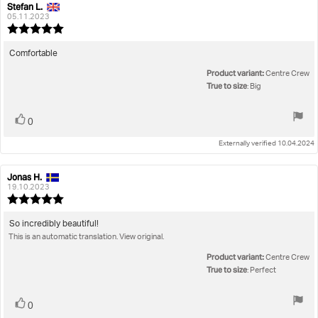
Stefan L.
Review
Review
author:
date:
05.11.2023
Review
rating:
5.0
Review
Comfortable
out
text:
Product variant:
of
Centre Crew
5
True to size
: Big
stars
Vote
vote(s)
0
up
Externally verified 10.04.2024
Jonas H.
Review
Review
author:
date:
19.10.2023
Review
rating:
5.0
Review
So incredibly beautiful!
out
This is an automatic translation. View original.
text:
of
5
Product variant:
Centre Crew
stars
True to size
: Perfect
Vote
vote(s)
0
up