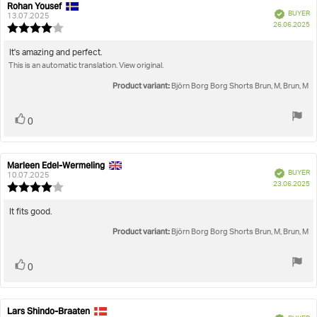
Rating
Images
Rohan Yousef
Review
Review
Verified
BUYER
author:
date:
13.07.2025
P
True to size
26.06.2025
Review
da
rating:
4.0
Review
It's amazing and perfect.
out
This is an automatic translation. View original.
text:
of
5
Product variant:
Björn Borg Borg Shorts Brun, M, Brun, M
stars
Vote
vote(s)
0
up
Marleen Edel-Wermeling
Review
Review
Verified
BUYER
author:
date:
10.07.2025
P
23.06.2025
Review
da
rating:
4.0
Review
It fits good.
out
text:
Product variant:
of
Björn Borg Borg Shorts Brun, M, Brun, M
5
stars
Vote
vote(s)
0
up
Lars Shindo-Braaten
Review
Review
Verified