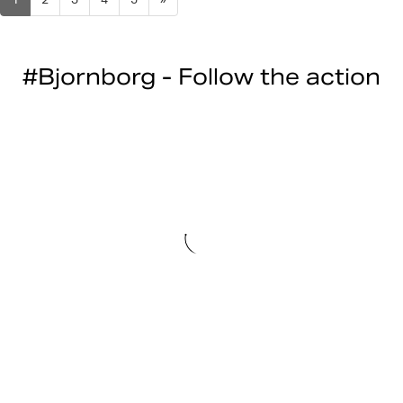
1
2
3
4
5
»
#Bjornborg - Follow the action