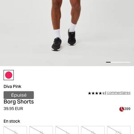
Diva Pink
commentaires
Épuisé
Borg Shorts
39.95 EUR
399
En stock
S
M
L
XL
XXL