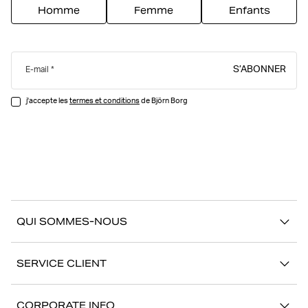
Homme
Femme
Enfants
S’ABONNER
E-mail
j'accepte les
termes et conditions
de Björn Borg
QUI SOMMES-NOUS
À propos de Björn Borg
SERVICE CLIENT
Développement durable
Contactez-nous
Stories
CORPORATE INFO