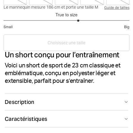
Le mannequin mesure 186 cm et porte une taille M
Guide de tailles
True to size
3.375
Small
Big
out
Based
of
on
5
Choisissez une taille
80
Un short conçu pour l’entraînement
votes
Voici un short de sport de 23 cm classique et
emblématique, conçu en polyester léger et
extensible, parfait pour s’entraîner.
Description
Les shorts d'entraînement classiques Björn Borg Borg
Caractéristiques
sont fabriqués dans un tissu stretch léger en polyester
recyclé. Ils ont une coupe régulière avec une longueur
Suitable for sport
Smooth seams