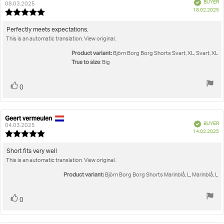
Verified
BUYER
author:
date:
08.03.2025
P
18.02.2025
Review
da
rating:
5.0
Review
Perfectly meets expectations.
out
This is an automatic translation. View original.
text:
of
5
Product variant:
Björn Borg Borg Shorts Svart, XL, Svart, XL
stars
True to size
: Big
Vote
vote(s)
0
up
Geert vermeulen
Review
Review
Verified
BUYER
author:
date:
04.03.2025
P
14.02.2025
Review
da
rating:
5.0
Review
Short fits very well
out
This is an automatic translation. View original.
text:
of
5
Product variant:
Björn Borg Borg Shorts Marinblå, L, Marinblå, L
stars
Vote
vote(s)
0
up