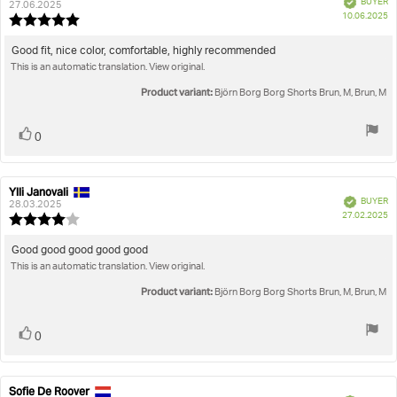
BUYER
author:
date:
27.06.2025
P
10.06.2025
Review
da
rating:
5.0
Review
Good fit, nice color, comfortable, highly recommended
out
This is an automatic translation. View original.
text:
of
5
Product variant:
Björn Borg Borg Shorts Brun, M, Brun, M
stars
Vote
vote(s)
0
up
Ylli Janovali
Review
Review
Verified
BUYER
author:
date:
28.03.2025
P
27.02.2025
Review
da
rating:
4.0
Review
Good good good good good
out
This is an automatic translation. View original.
text:
of
5
Product variant:
Björn Borg Borg Shorts Brun, M, Brun, M
stars
Vote
vote(s)
0
up
Sofie De Roover
Review
Review