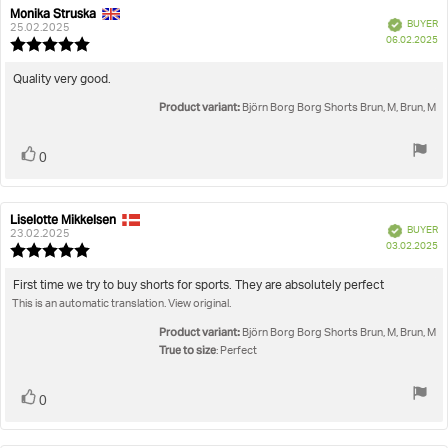
Monika Struska
Review
Review
Verified
BUYER
author:
date:
25.02.2025
P
06.02.2025
Review
da
rating:
5.0
Review
Quality very good.
out
text:
Product variant:
of
Björn Borg Borg Shorts Brun, M, Brun, M
5
stars
Vote
vote(s)
0
up
Liselotte Mikkelsen
Review
Review
Verified
BUYER
author:
date:
23.02.2025
P
03.02.2025
Review
da
rating:
5.0
Review
First time we try to buy shorts for sports. They are absolutely perfect
out
This is an automatic translation. View original.
text:
of
5
Product variant:
Björn Borg Borg Shorts Brun, M, Brun, M
stars
True to size
: Perfect
Vote
vote(s)
0
up