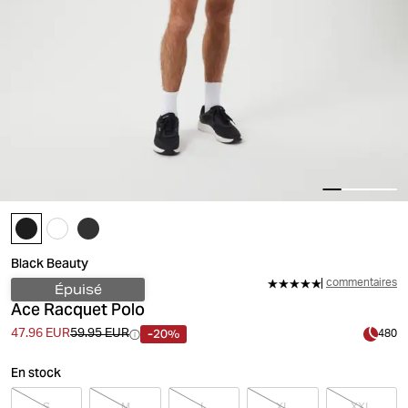
Black Beauty
commentaires
Épuisé
Ace Racquet Polo
-20%
47.96 EUR
59.95 EUR
480
En stock
S
M
L
XL
XXL