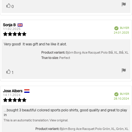
Vote
vote(s)
0
up
Sonja B
Review
Review
Verified
BUYER
author:
date:
11.02.2025
P
24.01.2025
Review
da
rating:
5.0
Review
Very good! It was gift and he like it alot.
out
text:
Product variant:
of
Björn Borg Ace Racquet Polo Blå, XL, Blå, XL
5
True to size
: Perfect
stars
Vote
vote(s)
1
up
Jose Albers
Review
Review
Verified
BUYER
author:
date:
14.11.2024
P
28.10.2024
Review
da
rating:
5.0
Review
…bought 3 beautiful colored sports polo shirts, good quality and great to play
out
in
text:
of
This is an automatic translation. View original.
5
stars
Product variant:
Björn Borg Ace Racquet Polo Grön, XL, Grön, XL