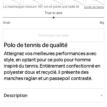
Le mannequin mesure 187 cm et porte une taille M
Guide de tailles
True to size
3
Small
Big
out
Based
of
on
5
Choisissez une taille
3
Polo de tennis de qualité
votes
Atteignez vos meilleures performances avec
style, en optant pour ce polo pour homme
inspiré du tennis. Entièrement confectionné en
polyester doux et recyclé, il présente des
manches raglan et un passepoil contrasté.
Description
Le Björn Borg Ace Racquet Polo est un polo de tennis