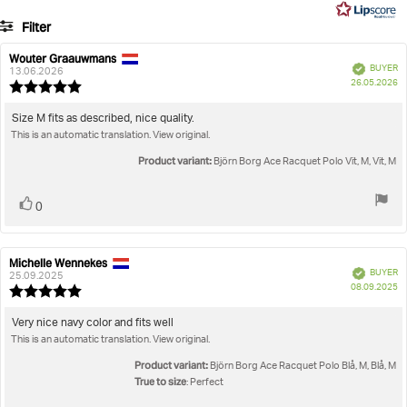
5
3
Filter
votes
Rating
Images
Wouter Graauwmans
Review
Review
Verified
BUYER
author:
date:
13.06.2026
P
True to size
26.05.2026
Review
da
rating:
5.0
Review
Size M fits as described, nice quality.
out
This is an automatic translation. View original.
text:
of
5
Product variant:
Björn Borg Ace Racquet Polo Vit, M, Vit, M
stars
Vote
vote(s)
0
up
Michelle Wennekes
Review
Review
Verified
BUYER
author:
date:
25.09.2025
P
08.09.2025
Review
da
rating:
5.0
Review
Very nice navy color and fits well
out
This is an automatic translation. View original.
text:
of
5
Product variant:
Björn Borg Ace Racquet Polo Blå, M, Blå, M
stars
True to size
: Perfect