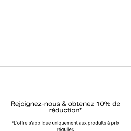
Les poches intérieures et la poche pour balles de
tennis latérale offrent un rangement pratique
Numéro d’article: 10003247_NA002
Femme
Vêtements de sport
Shorts
Ace Biker Shorts
Rejoignez-nous & obtenez 10% de
réduction*
*L'offre s'applique uniquement aux produits à prix
régulier.