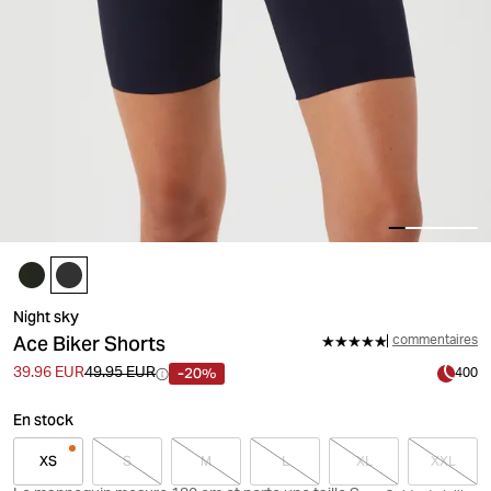
Night sky
Ace Biker Shorts
commentaires
-20%
39.96 EUR
49.95 EUR
400
En stock
XS
S
M
L
XL
XXL