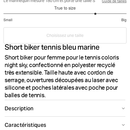
Le mannequin mesure 180 cm et porte une taille S
Guide de tailles
True to size
4
Small
Big
out
Based
of
on
5
Choisissez une taille
2
Short biker tennis bleu marine
votes
Short biker pour femme pour le tennis coloris
night sky, confectionné en polyester recyclé
très extensible. Taille haute avec cordon de
serrage, ouvertures découpées au laser avec
silicone et poches latérales avec poche pour
balles de tennis.
Description
Le short Björn Borg Ace Biker coloris Night Sky offre un
Caractéristiques
confort axé sur la performance pour le tennis. Conçu en